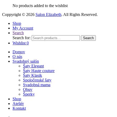
No products added to the wishlist
Coppyright © 2026
Salon Elizabeth
. All Rights Reserved.
Shop
My Account
Search
Search for:
Search
Wishlist
0
Domov
O nás
Svadobný salón
Šaty Elegant
Šaty Haute couture
Šaty Klasik
Spoločenské šaty
Svadobná mama
Obuv
Šperky
Shop
Ateliér
Kontakt