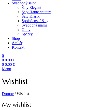
Svadobný salón
Šaty Elegant
Šaty Haute couture
Šaty Klasik
Spoločenské šaty
Svadobná mama
Obuv
Šperky
Shop
Ateliér
Kontakt
0
0
0.00
€
0
0.00
€
Menu
Wishlist
Domov
/
Wishlist
My wishlist