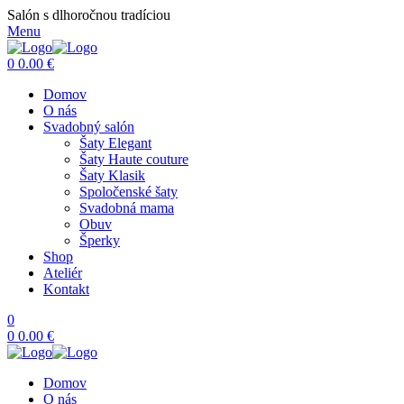
Salón s dlhoročnou tradíciou
Menu
0
0.00
€
Domov
O nás
Svadobný salón
Šaty Elegant
Šaty Haute couture
Šaty Klasik
Spoločenské šaty
Svadobná mama
Obuv
Šperky
Shop
Ateliér
Kontakt
0
0
0.00
€
Domov
O nás