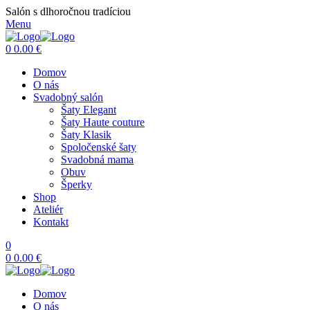
Salón s dlhoročnou tradíciou
Menu
0
0.00
€
Domov
O nás
Svadobný salón
Šaty Elegant
Šaty Haute couture
Šaty Klasik
Spoločenské šaty
Svadobná mama
Obuv
Šperky
Shop
Ateliér
Kontakt
0
0
0.00
€
Domov
O nás