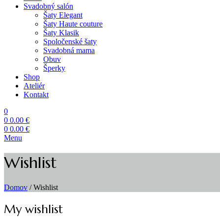
Svadobný salón
Šaty Elegant
Šaty Haute couture
Šaty Klasik
Spoločenské šaty
Svadobná mama
Obuv
Šperky
Shop
Ateliér
Kontakt
0
0
0.00
€
0
0.00
€
Menu
Wishlist
Domov
/
Wishlist
My wishlist