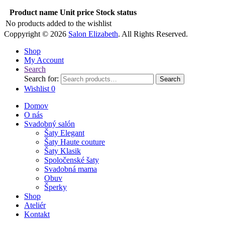
Product name
Unit price
Stock status
No products added to the wishlist
Coppyright © 2026
Salon Elizabeth
. All Rights Reserved.
Shop
My Account
Search
Search for:
Search
Wishlist
0
Domov
O nás
Svadobný salón
Šaty Elegant
Šaty Haute couture
Šaty Klasik
Spoločenské šaty
Svadobná mama
Obuv
Šperky
Shop
Ateliér
Kontakt